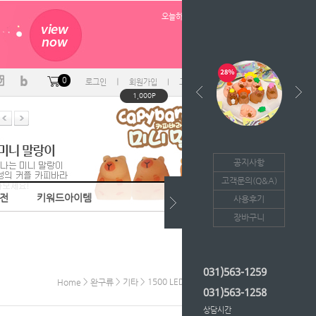
오늘하루 열지않음
0
ㅣ
ㅣ
ㅣ
로그인
회원가입
고객센터
마이페이지
1,000P
공지사항
고객문의(Q&A)
음전
키워드아이템
사용후기
장바구니
031)563-1259
>
>
> 1500 LED야광스틱(F) 키즈365
Home
완구류
기타
031)563-1258
상담시간