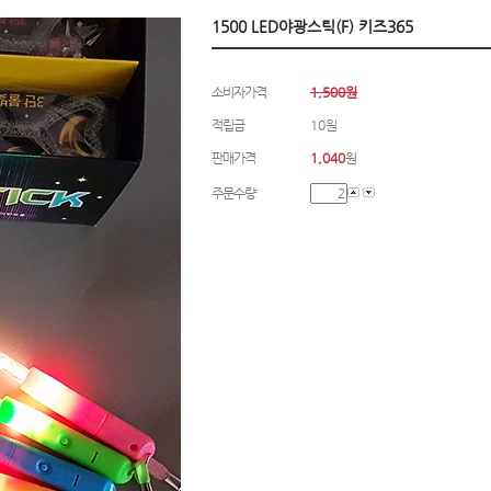
1500 LED야광스틱(F) 키즈365
소비자가격
1,500원
적립금
10원
판매가격
1,040
원
주문수량