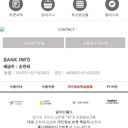
주문내역
장바구니
최근본상품
찜리스트
고객센터 연결
상품문의 게시판
이용안내
이용약관
개인정보취급방침
PC버전
알라딘월드
경기도 구리시 교문동 797-8 성창빌딩 2층
대표
손천세 김성희
개인정보 보호 책임자
손천세
통신판매업신고번호
제 구리-852호