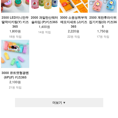
2500 LED미니만두
2000 과일탄산워터
3000 소원성취부적
2500 계란후라이뒤
딸깍이키링(Y) 키즈
슬라임 (P)키즈365
메모지세트 (J)키즈
집기키링(O) 키즈36
365
365
5
1,400원
1,800원
2,220원
1,750원
14원 적립
18원 적립
22원 적립
17원 적립
3000 큐트캣형광펜
(6P)(F) 키즈365
2,100원
21원 적립
더보기 ▼