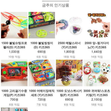
금주의 인기상품
1500 불빛슈팅프로
1000 불빛씽씽이
2500 메탈스피너
2000 앙~핑거다이
펠러(D) 키즈365
(D) 키즈365
(Y)키즈365
노(Y) 키즈365
1,030원
690원
1,800원
1,440원
10원 적립
6원 적립
18원 적립
14원 적립
1000 고리걸기수중
1000 어메이징매직
1000 도넛스퀴시키
3000 귀여워!스포츠
게임(P) 키즈365
세트 (Y)키즈365
링(F) 키즈365
키링(Y) 키즈365
700원
720원
690원
2,100원
6원 적립
7원 적립
6원 적립
18원 적립