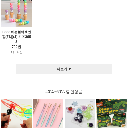
1000 화분블럭색연
필(7색)(J) 키즈365
3
720원
7원 적립
더보기 ▼
40%~60% 할인상품