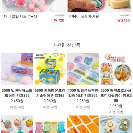
따끈한 신상품
3500 발바닥왁스팝
5500 톡톡레몬크런
4000 말랑쫀득젠젠
5500 빠쟉크로와상
말랑이 키즈365
치슬랑이 키즈365
말랑이(J) 키즈365
크런치슬랑이 키즈3
65
2,450원
3,960원
2,960원
3,960원
24원 적립
39원 적립
29원 적립
39원 적립