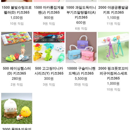
1500 불빛슈팅프로
1500 마카롱집게볼
1000 과일도독미니
2000 야광공룡발굴
펠러(D) 키즈365
펜(J) 키즈365
부기즈말랑젤리(A)
키트 키즈365
키즈365
1,030원
900원
1,100원
600원
10원 적립
9원 적립
11원 적립
6원 적립
500 레이싱햄스터
500 고고씽미니카
10000 구슬미니핸
2000 핑크풋쪼꼬미
(D) 키즈365
시리즈(Y) 키즈365
드백(J) 키즈365
피규어컴퍼스세트
키즈365
280원
300원
5,500원
1,000원
2원 적립
3원 적립
55원 적립
10원 적립
3000 몰랑&피우피