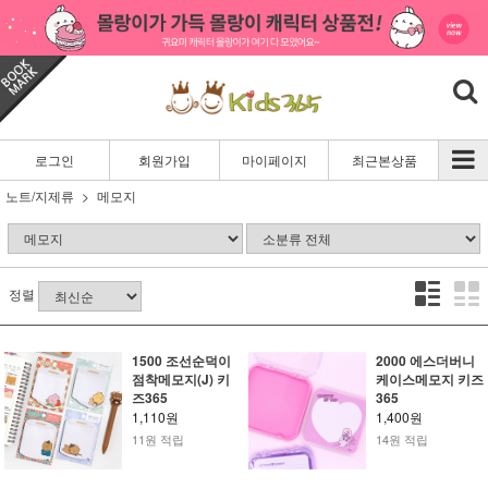
로그인
회원가입
마이페이지
최근본상품
노트/지제류
메모지
정렬
1500 조선순덕이
2000 에스더버니
점착메모지(J) 키
케이스메모지 키즈
즈365
365
1,110원
1,400원
11원 적립
14원 적립