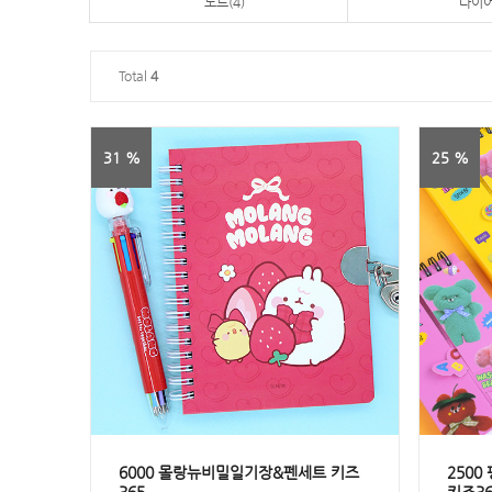
노트(4)
다이
Total
4
31 %
25 %
6000 몰랑뉴비밀일기장&펜세트 키즈
250