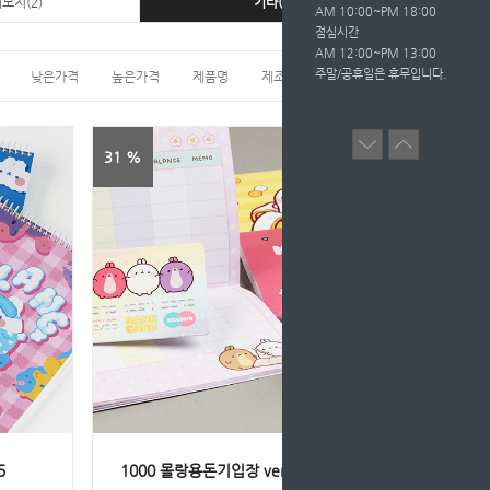
모지(2)
기타(4)
AM 10:00~PM 18:00
점심시간
AM 12:00~PM 13:00
주말/공휴일은 휴무입니다.
낮은가격
높은가격
제품명
제조사
인기도
31 %
5
1000 몰랑용돈기입장 ver3 키즈365