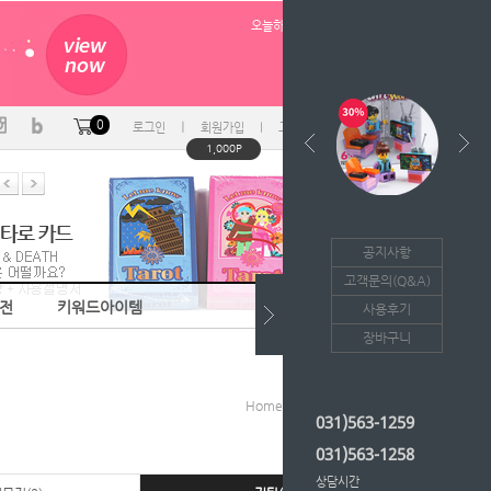
오늘하루 열지않음
0
ㅣ
ㅣ
ㅣ
로그인
회원가입
고객센터
마이페이지
1,000P
공지사항
고객문의(Q&A)
음전
키워드아이템
사용후기
장바구니
>
>
Home
노트/지제류
기타
031)563-1259
031)563-1258
상담시간