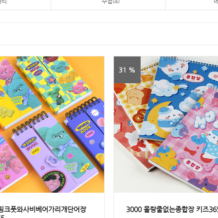
어리
수첩(4)
메
31 %
0 핑크풋와사비베어가리개단어장
3000 몰랑줄없는종합장 키즈36