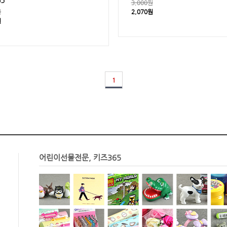
5
3,000원
원
2,070원
원
1
어린이선물전문, 키즈365