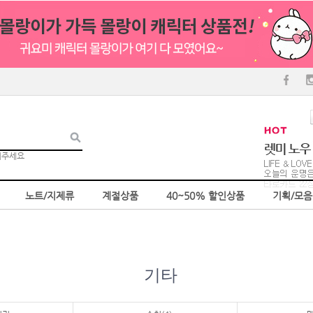
러주세요
노트/지제류
계절상품
40~50% 할인상품
기획/모
기타