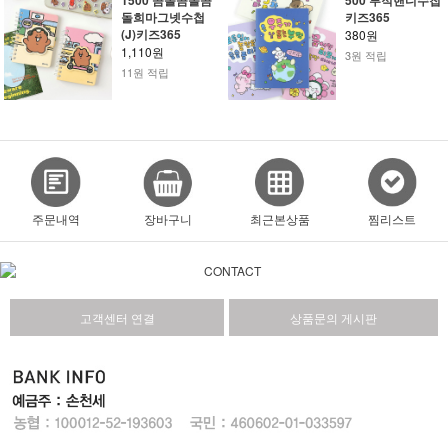
1500 곰돌곰돌곰
500 부적핸디수첩
돌희마그넷수첩
키즈365
(J)키즈365
380원
1,110원
3원 적립
11원 적립
주문내역
장바구니
최근본상품
찜리스트
고객센터 연결
상품문의 게시판