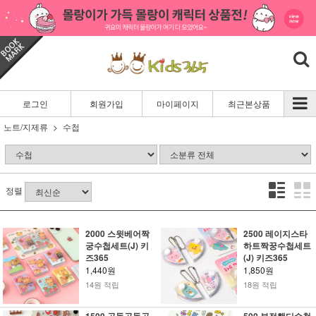
로그인
회원가입
마이페이지
최근본상품
노트/지제류
수첩
정렬
2000 스윗베어짝
2500 레이지스타
궁수첩세트(J) 키
하트짝꿍수첩세트
즈365
(J) 키즈365
1,440원
1,850원
14원 적립
18원 적립