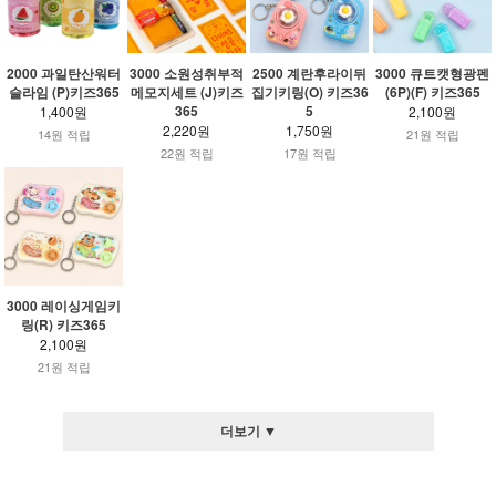
2000 과일탄산워터
3000 소원성취부적
2500 계란후라이뒤
3000 큐트캣형광펜
슬라임 (P)키즈365
메모지세트 (J)키즈
집기키링(O) 키즈36
(6P)(F) 키즈365
365
5
1,400원
2,100원
2,220원
1,750원
14원 적립
21원 적립
22원 적립
17원 적립
3000 레이싱게임키
링(R) 키즈365
2,100원
21원 적립
더보기 ▼