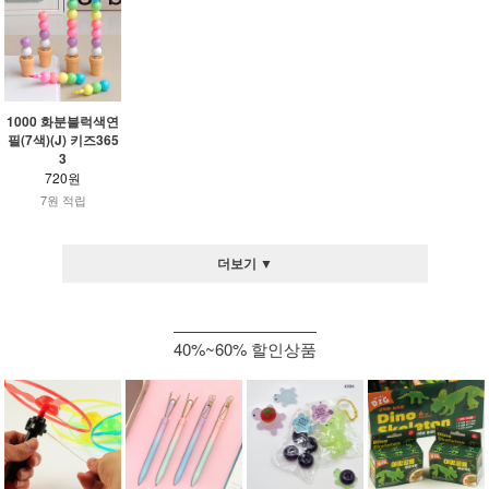
1000 화분블럭색연
필(7색)(J) 키즈365
3
720원
7원 적립
더보기 ▼
40%~60% 할인상품