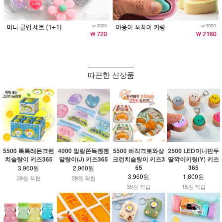
따끈한 신상품
5500 톡톡레몬크런
4000 말랑쫀득젠젠
5500 빠쟉크로와상
2500 LED미니만두
치슬랑이 키즈365
말랑이(J) 키즈365
크런치슬랑이 키즈3
딸깍이키링(Y) 키즈
65
365
3,960원
2,960원
3,960원
1,800원
39원 적립
29원 적립
39원 적립
18원 적립