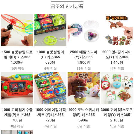
금주의 인기상품
1500 불빛슈팅프로
1000 불빛씽씽이
2500 메탈스피너
2000 앙~핑거다이
펠러(D) 키즈365
(D) 키즈365
(Y)키즈365
노(Y) 키즈365
1,030원
690원
1,800원
1,440원
10원 적립
6원 적립
18원 적립
14원 적립
1000 고리걸기수중
1000 어메이징매직
1000 도넛스퀴시키
3000 귀여워!스포츠
게임(P) 키즈365
세트 (Y)키즈365
링(F) 키즈365
키링(Y) 키즈365
700원
720원
690원
2,100원
6원 적립
7원 적립
6원 적립
18원 적립