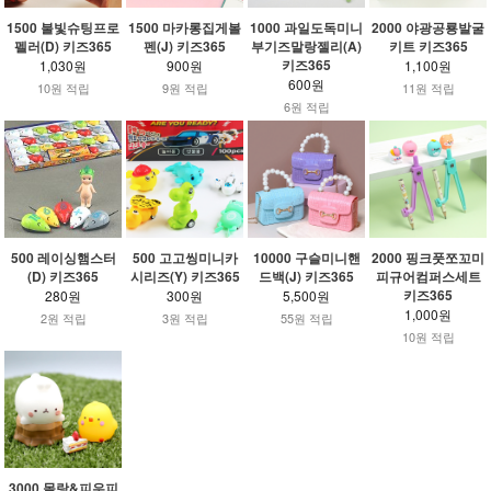
1500 불빛슈팅프로
1500 마카롱집게볼
1000 과일도독미니
2000 야광공룡발굴
펠러(D) 키즈365
펜(J) 키즈365
부기즈말랑젤리(A)
키트 키즈365
키즈365
1,030원
900원
1,100원
600원
10원 적립
9원 적립
11원 적립
6원 적립
500 레이싱햄스터
500 고고씽미니카
10000 구슬미니핸
2000 핑크풋쪼꼬미
(D) 키즈365
시리즈(Y) 키즈365
드백(J) 키즈365
피규어컴퍼스세트
키즈365
280원
300원
5,500원
1,000원
2원 적립
3원 적립
55원 적립
10원 적립
3000 몰랑&피우피